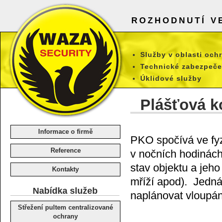
ROZHODNUTÍ VE
Služby v oblasti och
Technické zabezpeče
Úklidové služby
Plášťová k
WAZA SECURITY spol. s r.o. -
bezpečnostní agentura
Informace o firmě
PKO spočívá ve fyz
Reference
v nočních hodinách 
stav objektu a jeh
Kontakty
mříží apod). Jedná
Nabídka služeb
naplánovat vloupání
Střežení pultem centralizované
ochrany