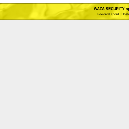
WAZA SECURITY spol
Powered
Xperd
| Host